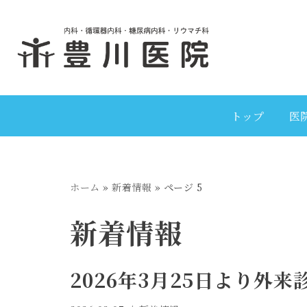
コ
ン
テ
ン
ツ
トップ
医
へ
ス
キ
ホーム
»
新着情報
»
ページ 5
ッ
プ
新着情報
2026年3月25日より外