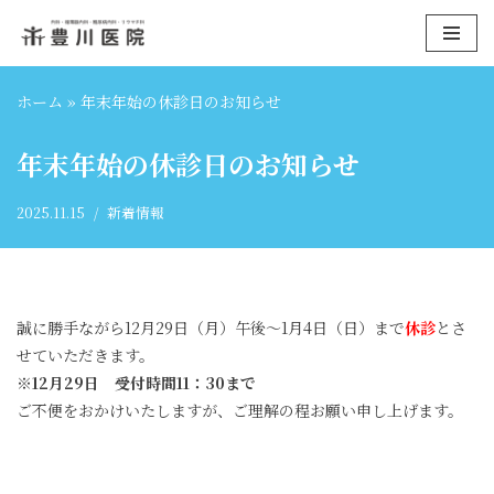
コ
ン
ホーム
»
年末年始の休診日のお知らせ
テ
ン
年末年始の休診日のお知らせ
ツ
へ
2025.11.15
新着情報
ス
キ
ッ
プ
誠に勝手ながら12月29日（月）午後～1月4日（日）まで
休診
とさ
せていただきます。
※12月29日 受付時間11：30まで
ご不便をおかけいたしますが、ご理解の程お願い申し上げます。