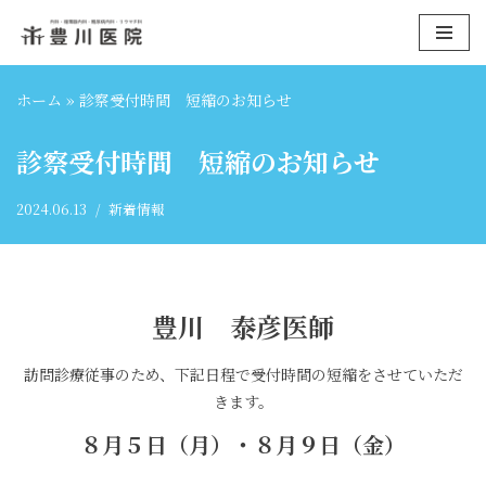
コ
ン
ホーム
»
診察受付時間 短縮のお知らせ
テ
ン
診察受付時間 短縮のお知らせ
ツ
へ
2024.06.13
新着情報
ス
キ
ッ
プ
豊川 泰彦医師
訪問診療従事のため、下記日程で受付時間の短縮をさせていただ
きます。
８月５日（月）・８月９日（金）